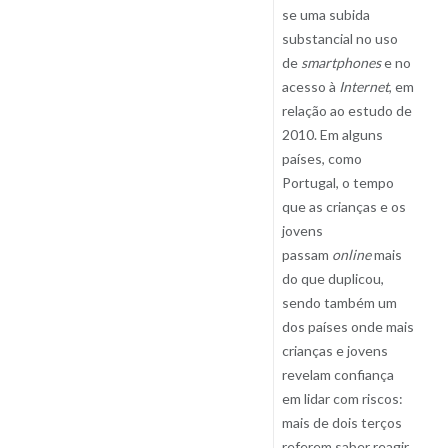
se uma subida
substancial no uso
de
smartphones
e no
acesso à
Internet
, em
relação ao estudo de
2010. Em alguns
países, como
Portugal, o tempo
que as crianças e os
jovens
passam
online
mais
do que duplicou,
sendo também um
dos países onde mais
crianças e jovens
revelam confiança
em lidar com riscos:
mais de dois terços
referem saber reagir